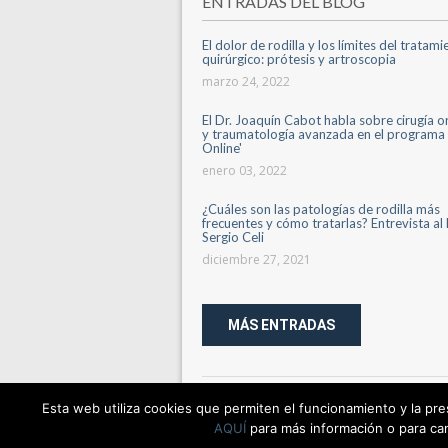
ENTRADAS DEL BLOG
El dolor de rodilla y los límites del tratam
quirúrgico: prótesis y artroscopia
marzo 24, 2022
El Dr. Joaquín Cabot habla sobre cirugía 
y traumatología avanzada en el programa 
Online'
enero 03, 2022
¿Cuáles son las patologías de rodilla más
frecuentes y cómo tratarlas? Entrevista al 
Sergio Celi
diciembre 27, 2021
MÁS ENTRADAS
TREE HOUSE BCN © TODOS LOS DERECHOS R
Esta web utiliza cookies que permiten el funcionamiento y la pr
La informació proporcionada en el lloc web no
AQUÍ
para más información o para ca
consultar amb el seu professional de salut de