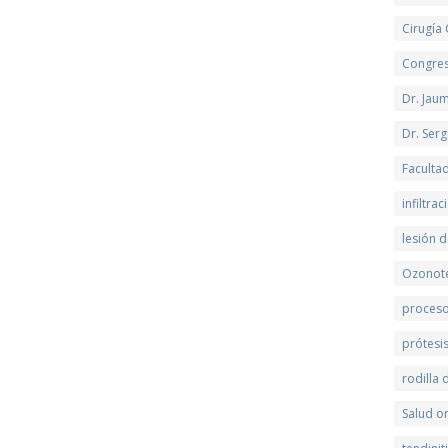
Cirugía
Congre
Dr. Jau
Dr. Serg
Faculta
infiltra
lesión d
Ozonot
proceso
prótesi
rodilla
Salud on