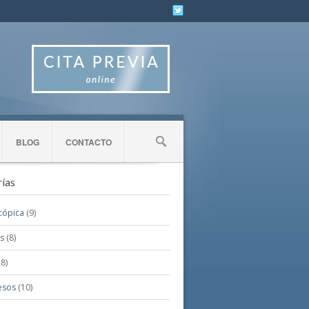
BLOG
CONTACTO
ías
cópica
(9)
is
(8)
8)
esos
(10)