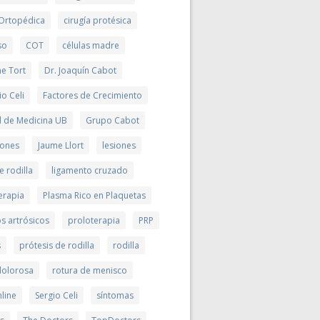
 Ortopédica
cirugía protésica
so
COT
células madre
me Tort
Dr. Joaquín Cabot
io Celi
Factores de Crecimiento
d de Medicina UB
Grupo Cabot
ciones
Jaume Llort
lesiones
e rodilla
ligamento cruzado
erapia
Plasma Rico en Plaquetas
s artrósicos
proloterapia
PRP
s
prótesis de rodilla
rodilla
 dolorosa
rotura de menisco
line
Sergio Celi
síntomas