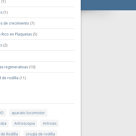
o
(1)
es
(1)
es de crecimiento
(7)
 Rico en Plaquetas
(5)
is
(2)
as regenerativas
(10)
 de rodilla
(11)
MO
aparato locomotor
stia
Artroscopia
Artrosis
 de Rodilla
cirugía de rodilla