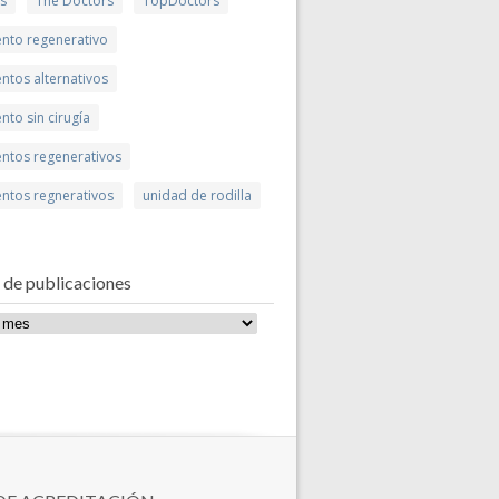
is
The Doctors
TopDoctors
ento regenerativo
ntos alternativos
nto sin cirugía
entos regenerativos
entos regnerativos
unidad de rodilla
 de publicaciones
ones