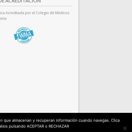
 DE ACREDITACIÓN
ca Acreditada por el Colegio de Médicos
lona
sión que almacenan y recuperan información cuando navegas. Clica
pacient o visitant i en cas de dubte s'ha de
anàlisis pulsando ACEPTAR o RECHAZAR