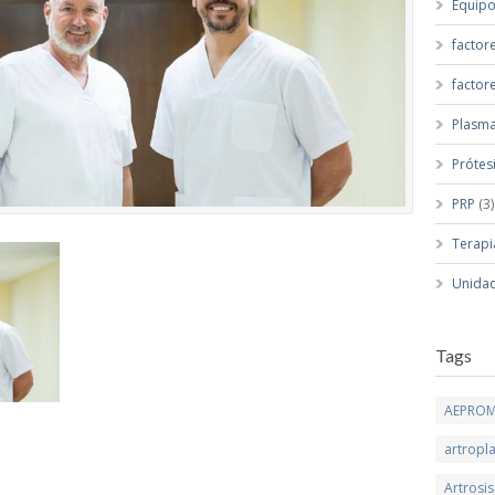
Equip
factor
factor
Plasma
Prótes
PRP
(3)
Terapi
Unidad
Tags
AEPRO
artropla
Artrosis