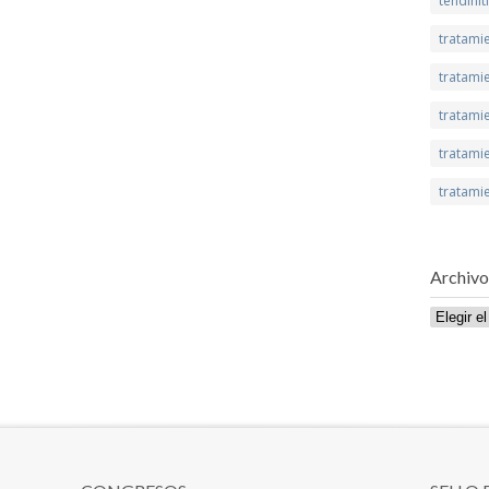
tendinit
tratami
tratamie
tratamie
tratami
tratami
Archivo
Archivo
de
publicaci