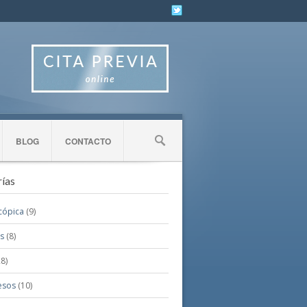
BLOG
CONTACTO
ías
cópica
(9)
is
(8)
8)
esos
(10)