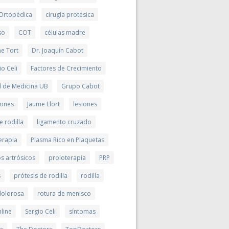
 Ortopédica
cirugía protésica
so
COT
células madre
me Tort
Dr. Joaquín Cabot
io Celi
Factores de Crecimiento
d de Medicina UB
Grupo Cabot
ciones
Jaume Llort
lesiones
e rodilla
ligamento cruzado
erapia
Plasma Rico en Plaquetas
s artrósicos
proloterapia
PRP
s
prótesis de rodilla
rodilla
 dolorosa
rotura de menisco
line
Sergio Celi
síntomas