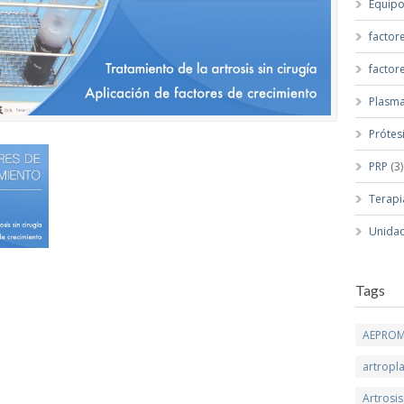
Equip
factor
factor
Plasma
Prótes
PRP
(3)
Terapi
Unidad
Tags
AEPRO
artropla
Artrosis