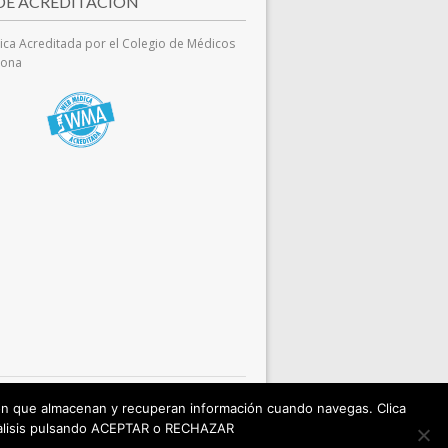
 DE ACREDITACIÓN
ca Acreditada por el Colegio de Médicos
lona
sión que almacenan y recuperan información cuando navegas. Clica
pacient o visitant i en cas de dubte s'ha de
anàlisis pulsando ACEPTAR o RECHAZAR