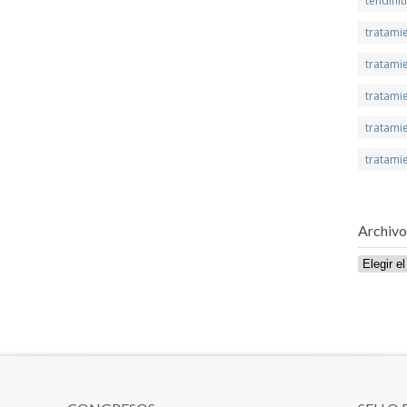
tendinit
tratami
tratamie
tratamie
tratami
tratami
Archivo
Archivo
de
publicaci