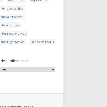
is
The Doctors
TopDoctors
ento regenerativo
ntos alternativos
nto sin cirugía
entos regenerativos
entos regnerativos
unidad de rodilla
 de publicaciones
ones