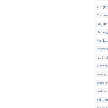
Cirugía
Congre
Dr. Jau
Dr. Serg
Faculta
infiltra
lesión d
Ozonot
proceso
prótesi
rodilla
Salud on