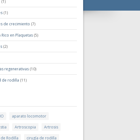
o
(1)
es
(1)
es de crecimiento
(7)
 Rico en Plaquetas
(5)
is
(2)
as regenerativas
(10)
 de rodilla
(11)
MO
aparato locomotor
stia
Artroscopia
Artrosis
 de Rodilla
cirugía de rodilla