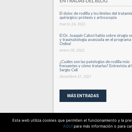
ENTRADAS DEL BLOG
El dolor de rodilla y los límites del tratam
quirúrgico: prótesis y artroscopia
marzo 24, 2022
El Dr. Joaquín Cabot habla sobre cirugía 
y traumatología avanzada en el programa 
Online'
enero 03, 2022
¿Cuáles son las patologías de rodilla más
frecuentes y cómo tratarlas? Entrevista al 
Sergio Celi
diciembre 27, 2021
MÁS ENTRADAS
TREE HOUSE BCN © TODOS LOS DERECHOS R
Esta web utiliza cookies que permiten el funcionamiento y la pr
La informació proporcionada en el lloc web no
AQUÍ
para más información o para ca
consultar amb el seu professional de salut de