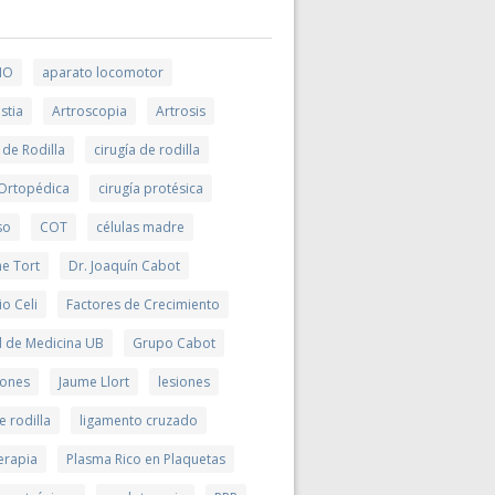
MO
aparato locomotor
stia
Artroscopia
Artrosis
 de Rodilla
cirugía de rodilla
 Ortopédica
cirugía protésica
so
COT
células madre
me Tort
Dr. Joaquín Cabot
io Celi
Factores de Crecimiento
d de Medicina UB
Grupo Cabot
ciones
Jaume Llort
lesiones
e rodilla
ligamento cruzado
erapia
Plasma Rico en Plaquetas