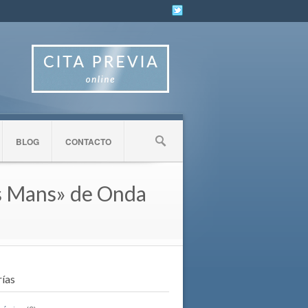
BLOG
CONTACTO
es Mans» de Onda
ías