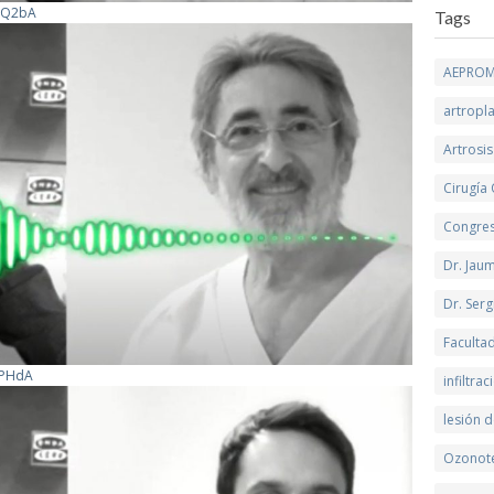
EFQ2bA
Tags
AEPRO
artropla
Artrosis
Cirugía
Congre
Dr. Jau
Dr. Serg
Faculta
xPHdA
infiltra
lesión d
Ozonot