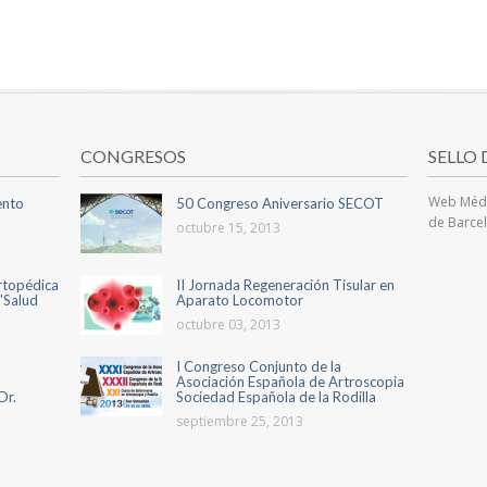
de
publicaci
CONGRESOS
SELLO
Web Médi
iento
50 Congreso Aniversario SECOT
de Barce
octubre 15, 2013
ortopédica
II Jornada Regeneración Tisular en
'Salud
Aparato Locomotor
octubre 03, 2013
I Congreso Conjunto de la
Asociación Española de Artroscopia
Dr.
Sociedad Española de la Rodilla
septiembre 25, 2013