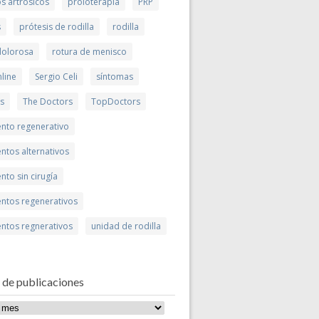
s artrósicos
proloterapia
PRP
s
prótesis de rodilla
rodilla
 dolorosa
rotura de menisco
line
Sergio Celi
síntomas
is
The Doctors
TopDoctors
ento regenerativo
ntos alternativos
nto sin cirugía
entos regenerativos
entos regnerativos
unidad de rodilla
 de publicaciones