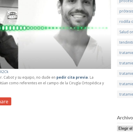
proceso
prótesi
rodilla
Salud on
tendinit
tratami
tratamie
FX2Ck
tratamie
 Dr. Cabot y su equipo, no dude en
pedir cita previa
. La
itúan como referentes en el campo de la Cirugía Ortopédica y
tratami
tratami
hare
Archivo
Archivo