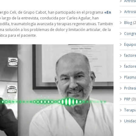
Artros
Artros
Sergio Celi, de Grupo Cabot, han participado en el programa
«En
 largo de la entrevista, conducida por Carles Aguilar, han
Blog
(2
odilla, traumatología avanzada y terapias regenerativas. También
 solución a los problemas de dolor y limitación articular, de la
Congr
ica para el paciente.
Equip
factor
factor
Plasma
Prótes
PRP
(3)
Terapi
Unidad