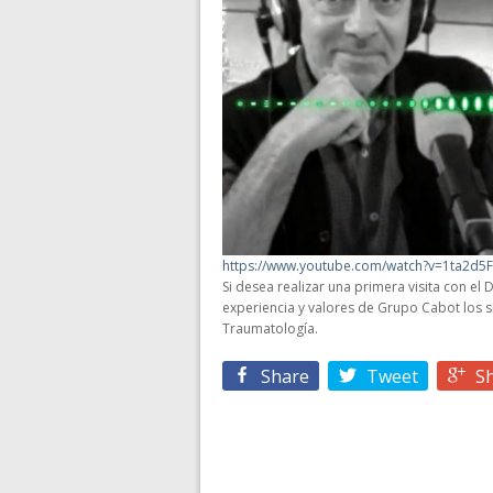
https://www.youtube.com/watch?v=1ta2d5
Si desea realizar una primera visita con el
experiencia y valores de Grupo Cabot los s
Traumatología.
Share
Tweet
S