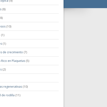
cópica
(9)
is
(8)
8)
esos
(10)
o
(1)
es
(1)
es de crecimiento
(7)
 Rico en Plaquetas
(5)
is
(2)
as regenerativas
(10)
 de rodilla
(11)