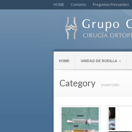
HOME
Contacto
Preguntas Frecuentes
HOME
UNIDAD DE RODILLA
»
Category
inserción