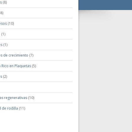
is
(8)
8)
esos
(10)
o
(1)
es
(1)
es de crecimiento
(7)
 Rico en Plaquetas
(5)
is
(2)
as regenerativas
(10)
 de rodilla
(11)