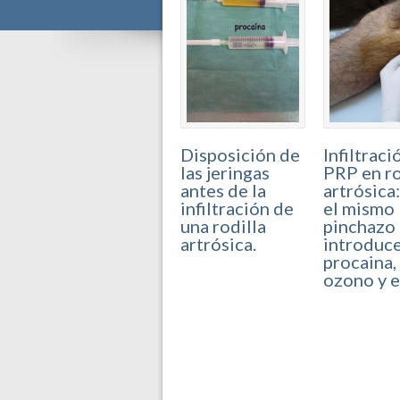
Disposición de
Infiltraci
las jeringas
PRP en ro
antes de la
artrósica
infiltración de
el mismo
una rodilla
pinchazo 
artrósica.
introduce
procaina, 
ozono y e