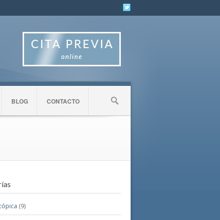
BLOG
CONTACTO
ías
cópica
(9)