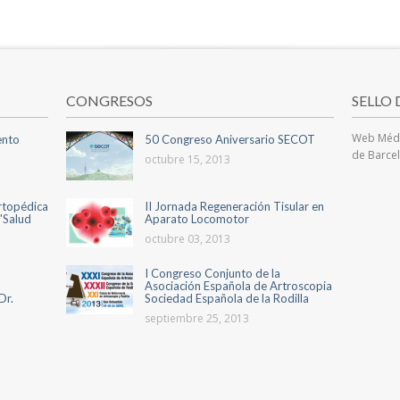
CONGRESOS
SELLO
Web Médi
iento
50 Congreso Aniversario SECOT
de Barce
octubre 15, 2013
ortopédica
II Jornada Regeneración Tisular en
'Salud
Aparato Locomotor
octubre 03, 2013
I Congreso Conjunto de la
Asociación Española de Artroscopia
Dr.
Sociedad Española de la Rodilla
septiembre 25, 2013