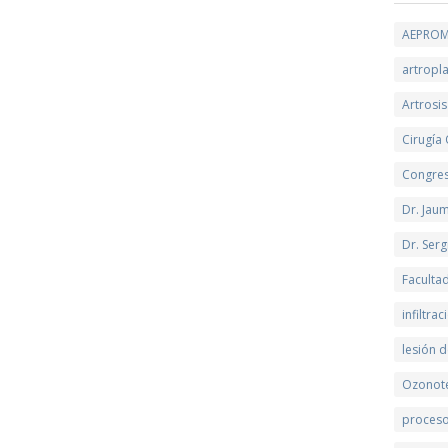
AEPRO
artropla
Artrosis
Cirugía
Congre
Dr. Jau
Dr. Serg
Faculta
infiltra
lesión d
Ozonot
proceso