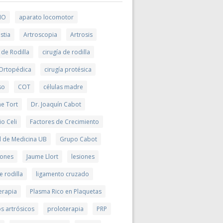
MO
aparato locomotor
stia
Artroscopia
Artrosis
 de Rodilla
cirugía de rodilla
 Ortopédica
cirugía protésica
so
COT
células madre
me Tort
Dr. Joaquín Cabot
io Celi
Factores de Crecimiento
d de Medicina UB
Grupo Cabot
ciones
Jaume Llort
lesiones
e rodilla
ligamento cruzado
erapia
Plasma Rico en Plaquetas
s artrósicos
proloterapia
PRP