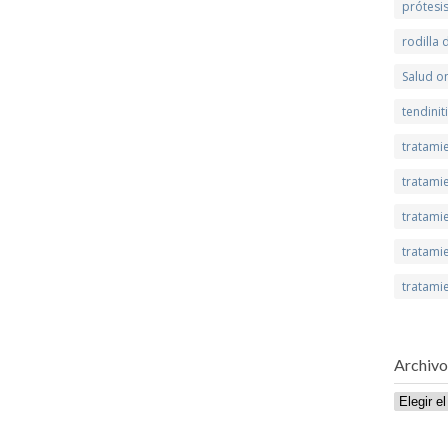
prótesi
rodilla
Salud on
tendinit
tratami
tratamie
tratamie
tratami
tratami
Archivo
Archivo
de
publicaci