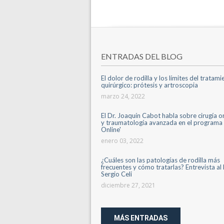
ENTRADAS DEL BLOG
El dolor de rodilla y los límites del tratam
quirúrgico: prótesis y artroscopia
marzo 24, 2022
El Dr. Joaquín Cabot habla sobre cirugía 
y traumatología avanzada en el programa 
Online'
enero 03, 2022
¿Cuáles son las patologías de rodilla más
frecuentes y cómo tratarlas? Entrevista al 
Sergio Celi
diciembre 27, 2021
MÁS ENTRADAS