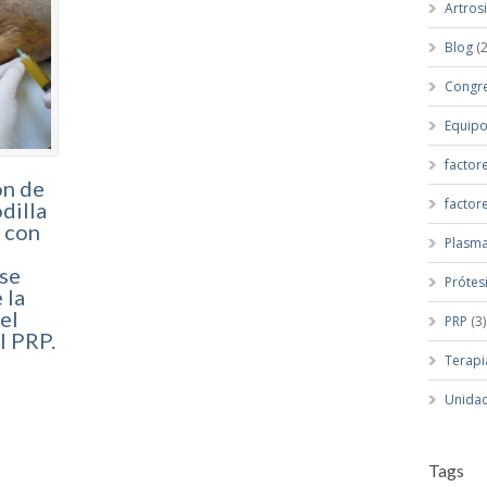
Artros
Blog
(2
Congr
Equip
factor
ón de
factor
dilla
: con
Plasma
se
Prótes
 la
el
PRP
(3)
l PRP.
Terapi
Unidad
Tags