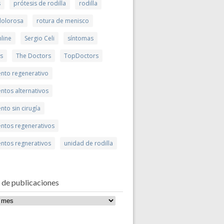
s
prótesis de rodilla
rodilla
 dolorosa
rotura de menisco
line
Sergio Celi
síntomas
is
The Doctors
TopDoctors
ento regenerativo
ntos alternativos
nto sin cirugía
entos regenerativos
entos regnerativos
unidad de rodilla
 de publicaciones
ones