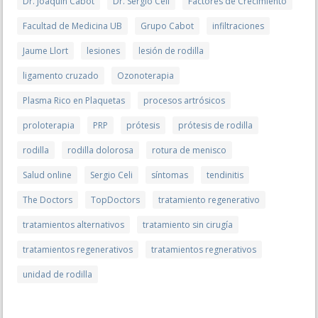
Dr. Joaquín Cabot
Dr. Sergio Celi
Factores de Crecimiento
Facultad de Medicina UB
Grupo Cabot
infiltraciones
Jaume Llort
lesiones
lesión de rodilla
ligamento cruzado
Ozonoterapia
Plasma Rico en Plaquetas
procesos artrósicos
proloterapia
PRP
prótesis
prótesis de rodilla
rodilla
rodilla dolorosa
rotura de menisco
Salud online
Sergio Celi
síntomas
tendinitis
The Doctors
TopDoctors
tratamiento regenerativo
tratamientos alternativos
tratamiento sin cirugía
tratamientos regenerativos
tratamientos regnerativos
unidad de rodilla