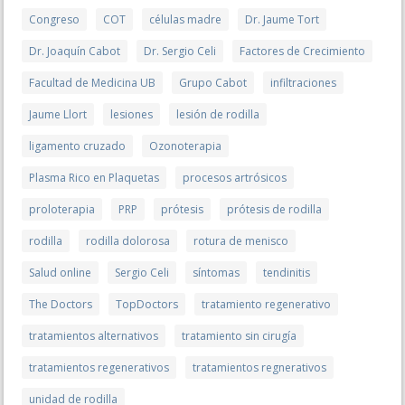
Congreso
COT
células madre
Dr. Jaume Tort
Dr. Joaquín Cabot
Dr. Sergio Celi
Factores de Crecimiento
Facultad de Medicina UB
Grupo Cabot
infiltraciones
Jaume Llort
lesiones
lesión de rodilla
ligamento cruzado
Ozonoterapia
Plasma Rico en Plaquetas
procesos artrósicos
proloterapia
PRP
prótesis
prótesis de rodilla
rodilla
rodilla dolorosa
rotura de menisco
Salud online
Sergio Celi
síntomas
tendinitis
The Doctors
TopDoctors
tratamiento regenerativo
tratamientos alternativos
tratamiento sin cirugía
tratamientos regenerativos
tratamientos regnerativos
unidad de rodilla