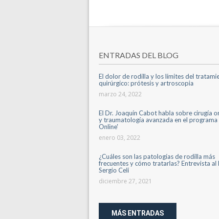
ENTRADAS DEL BLOG
El dolor de rodilla y los límites del tratam
quirúrgico: prótesis y artroscopia
marzo 24, 2022
El Dr. Joaquín Cabot habla sobre cirugía 
y traumatología avanzada en el programa 
Online'
enero 03, 2022
¿Cuáles son las patologías de rodilla más
frecuentes y cómo tratarlas? Entrevista al 
Sergio Celi
diciembre 27, 2021
MÁS ENTRADAS