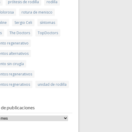
s
prótesis de rodilla
rodilla
 dolorosa
rotura de menisco
line
Sergio Celi
síntomas
is
The Doctors
TopDoctors
ento regenerativo
ntos alternativos
nto sin cirugía
entos regenerativos
entos regnerativos
unidad de rodilla
 de publicaciones
ones