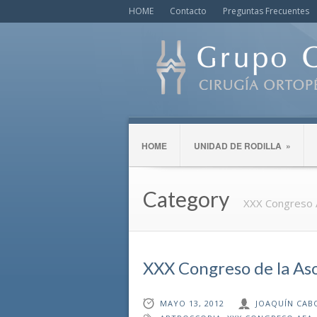
HOME
Contacto
Preguntas Frecuentes
HOME
UNIDAD DE RODILLA
»
Category
XXX Congreso
XXX Congreso de la Aso
MAYO 13, 2012
JOAQUÍN CAB