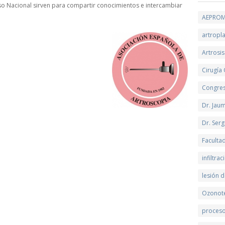
o Nacional sirven para compartir conocimientos e intercambiar
AEPRO
artropla
Artrosis
Cirugía
Congre
Dr. Jau
Dr. Serg
Faculta
infiltra
lesión d
Ozonot
proceso