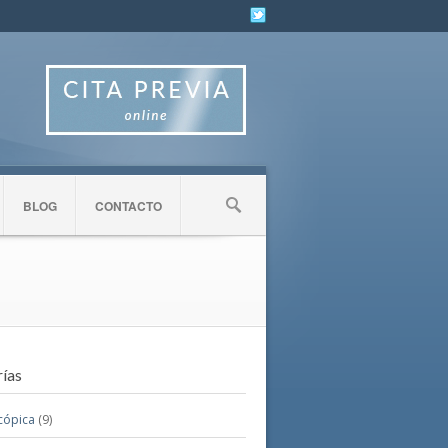
BLOG
CONTACTO
ías
cópica
(9)