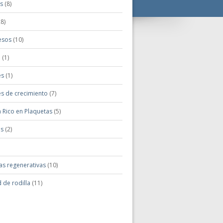
is
(8)
8)
esos
(10)
o
(1)
es
(1)
es de crecimiento
(7)
 Rico en Plaquetas
(5)
is
(2)
as regenerativas
(10)
 de rodilla
(11)