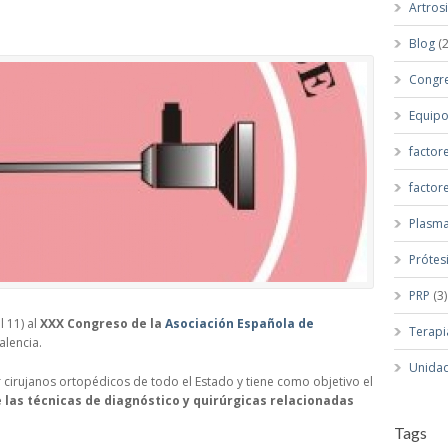
Artros
Blog
(2
Congr
Equip
factor
factor
Plasma
Prótes
PRP
(3)
 11) al
XXX Congreso de la
Asociación Española de
Terapi
alencia.
Unidad
cirujanos ortopédicos de todo el Estado y tiene como objetivo el
e las técnicas de diagnóstico y quirúrgicas relacionadas
Tags