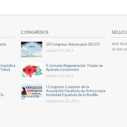
CONGRESOS
SELLO
Web Médi
iento
50 Congreso Aniversario SECOT
de Barce
octubre 15, 2013
ortopédica
II Jornada Regeneración Tisular en
'Salud
Aparato Locomotor
octubre 03, 2013
I Congreso Conjunto de la
Asociación Española de Artroscopia
Dr.
Sociedad Española de la Rodilla
septiembre 25, 2013