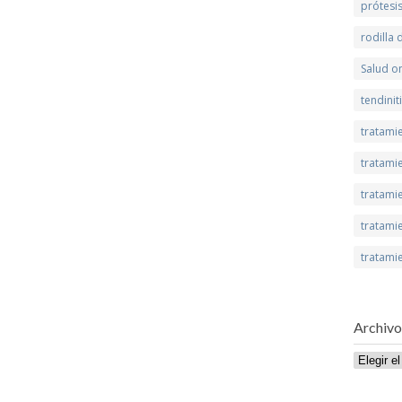
prótesi
rodilla
Salud on
tendinit
tratami
tratamie
tratamie
tratami
tratami
Archivo
Archivo
de
publicaci