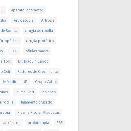
MO
aparato locomotor
stia
Artroscopia
Artrosis
 de Rodilla
cirugía de rodilla
 Ortopédica
cirugía protésica
so
COT
células madre
me Tort
Dr. Joaquín Cabot
io Celi
Factores de Crecimiento
d de Medicina UB
Grupo Cabot
ciones
Jaume Llort
lesiones
e rodilla
ligamento cruzado
erapia
Plasma Rico en Plaquetas
s artrósicos
proloterapia
PRP